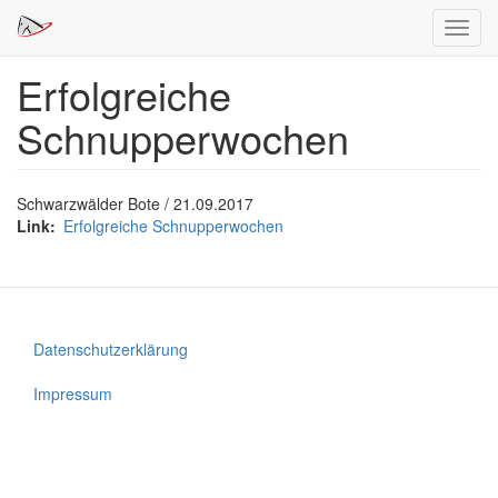
Navig
aktivi
Erfolgreiche
Direkt
zum
Schnupperwochen
Inhalt
Schwarzwälder Bote / 21.09.2017
Link
Erfolgreiche Schnupperwochen
Datenschutzerklärung
Footer
menu
Impressum