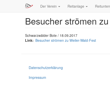
Hauptnavigation
Der Verein
Reitanlage
Reitunter
Besucher strömen zu 
Direkt
zum
Inhalt
Schwarzwälder Bote / 18.09.2017
Link
Besucher strömen zu Weiler-Wald-Fest
Datenschutzerklärung
Footer
menu
Impressum