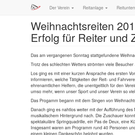
Hauptnavigation
Der Verein
Reitanlage
Reitunter
Weihnachtsreiten 2017
Direkt
zum
Erfolg für Reiter und
Inhalt
Das am vergangenen Sonntag stattgefundene Weihnachts
Trotz des schlechten Wetters strömten viele Besucher a
Los ging es mit einer kurzen Ansprache des ersten V
informieren, welche Tätigkeiten der Reit- und Fahrvere
ehrenamtlichen Helfern, die unentgeltlich für den Vere
umso mehr, wenn unser Sport und unser Verein so viele
Das Progamm begann mit dem Singen von Weihnachtsl
Danach ging es nahtlos weiter mit der Aufführung des 
musikalischem Hintergrund nach. Die Zuschauer konnt
spektakuläre Springquadrille, ein Pas de Deux, eine 
Insgesamt waren am Programm rund 40 Personen und 20
einem kleinen Dankeschön belohnt wurden.