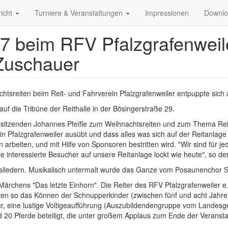
richt
Turniere & Veranstaltungen
Impressionen
Downl
 beim RFV Pfalzgrafenweiler
 Zuschauer
reiten beim Reit- und Fahrverein Pfalzgrafenweiler entpuppte sich als
uf die Tribüne der Reithalle in der Bösingerstraße 29.
orsitzenden Johannes Pfeifle zum Weihnachtsreiten und zum Thema Reit
in Pfalzgrafenweiler ausübt und dass alles was sich auf der Reitanlage 
in arbeiten, und mit Hilfe von Sponsoren bestritten wird. "Wir sind für 
 interessierte Besucher auf unsere Reitanlage lockt wie heute", so der
iedern. Musikalisch untermalt wurde das Ganze vom Posaunenchor Se
Märchens "Das letzte Einhorn". Die Reiter des RFV Pfalzgrafenweiler e
en so das Können der Schnupperkinder (zwischen fünf und acht Jahre
Kür, eine lustige Voltigeaufführung (Auszubildendengruppe vom Landesg
 Pferde beteiligt, die unter großem Applaus zum Ende der Veranstalt