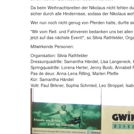
Da beim Weihnachtsreiten der Nikolaus nicht fehlen du
sicher durch alle Hindernisse, sodass der Nikolaus w
Wer nun noch nicht genug von Pferden hatte, durfte si
"Wir vom Reit- und Fahrverein bedanken uns bei alle
jetzt auf das nächste Event!", so Silvia Rathfelder, O
Mitwirkende Personen:
Organisation: Silvia Rathfelder
Dressurquadrille: Samantha Händel, Lisa Langeneck, 
Springquadrille: Lorena Herter, Jenny Buob, Annabel
Pas de deux: Anna-Lena Rilling, Marlen Pfeifle
Kür: Samantha Händel
Volti: Paul Birkner, Sophia Schmied, Leo Stroppel, Isa