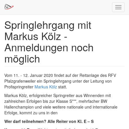
Navig
aktivi
Springlehrgang mit
Direkt
zum
Markus Kölz -
Inhalt
Anmeldungen noch
möglich
Vom 11. - 12. Januar 2020 findet auf der Reitanlage des RFV
Pfalzgrafenweiler ein Springlehrgang unter der Leitung von
Profispringreiter
Markus Kölz
statt.
Markus Kölz, erfolgreicher Springreiter aus Winnenden mit
zahlreichen Erfolgen bis zur Klasse S***, mehrfacher BW
Hallenchampion und viele weitere nationale und internationale
Erfolge, kommt zu uns in den
Wer darf teilnehmen? A
lle Reiter von Kl. E – S